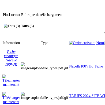
Plo-Locmat Rubrique de téléchargement
Tous (3)
A
Information
Type
Nom
Fiche
technique
Nacelle
100VJR
Nacelle100VJR_Fiche_
TARIFS 2024 SITE W