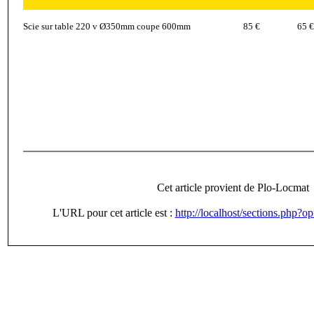
Scie sur table 220 v Ø350mm coupe 600mm
85 €
65 €
Cet article provient de Plo-Locmat
L'URL pour cet article est :
http://localhost/sections.php?